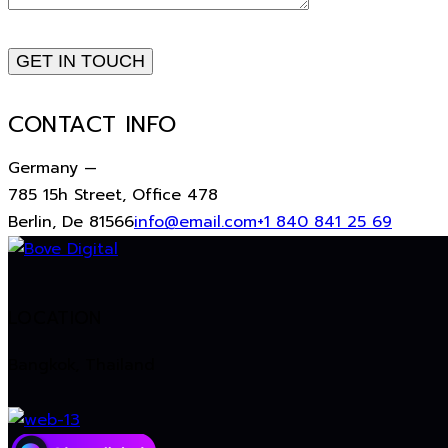
CONTACT INFO
Germany —
785 15h Street, Office 478
Berlin, De 81566
info@email.com
+1 840 841 25 69
LOCATION
Bangkok, Thailand