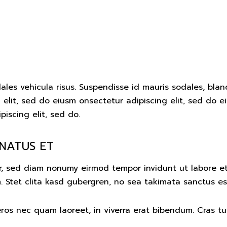
ales vehicula risus. Suspendisse id mauris sodales, bland
g elit, sed do eiusm onsectetur adipiscing elit, sed do e
piscing elit, sed do.
 NATUS ET
tr, sed diam nonumy eirmod tempor invidunt ut labore e
 Stet clita kasd gubergren, no sea takimata sanctus es
s nec quam laoreet, in viverra erat bibendum. Cras turpi