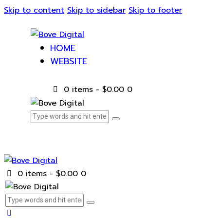
Skip to content
Skip to sidebar
Skip to footer
HOME
WEBSITE
0 items
-
$0.00
0
0 items
-
$0.00
0