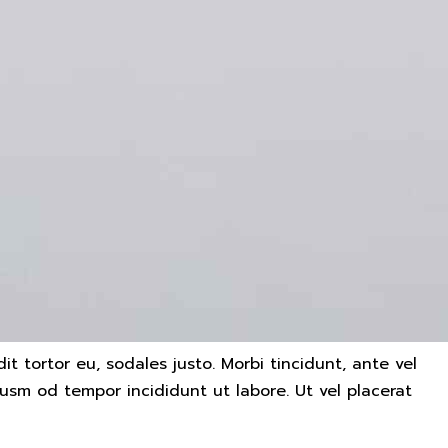
it tortor eu, sodales justo. Morbi tincidunt, ante vel
iusm od tempor incididunt ut labore. Ut vel placerat