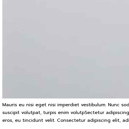
Mauris eu nisi eget nisi imperdiet vestibulum. Nunc sod
suscipit volutpat, turpis enim volutpSectetur adipiscin
eros, eu tincidunt velit. Consectetur adipiscing elit, adi