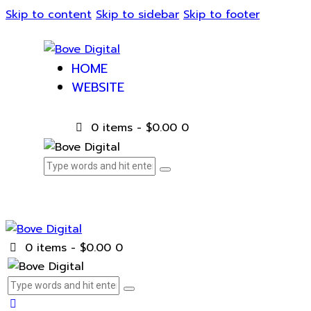
Skip to content
Skip to sidebar
Skip to footer
HOME
WEBSITE
0 items
-
$0.00
0
0 items
-
$0.00
0