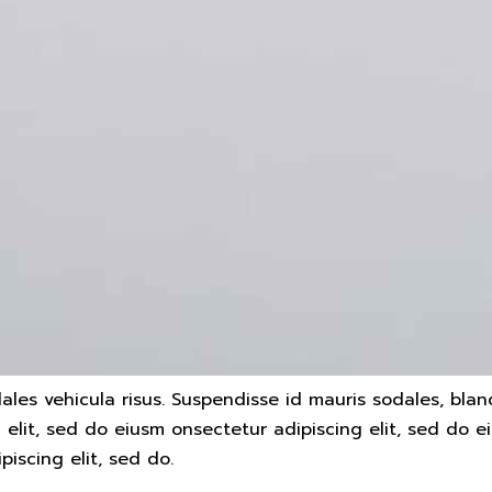
ales vehicula risus. Suspendisse id mauris sodales, bland
g elit, sed do eiusm onsectetur adipiscing elit, sed do e
piscing elit, sed do.