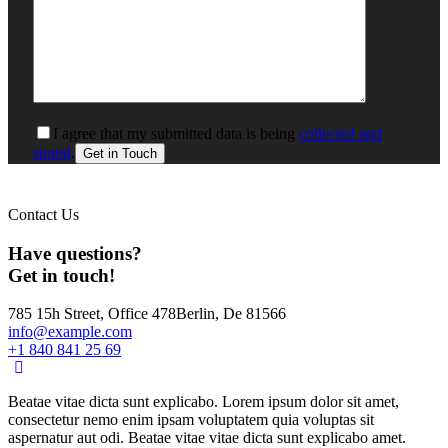
I agree that my submitted data is being
collected and
stored
.
Contact Us
Have questions?
Get in touch!
785 15h Street, Office 478
Berlin, De 81566
info@example.com
+1 840 841 25 69
Beatae vitae dicta sunt explicabo. Lorem ipsum dolor sit amet,
consectetur nemo enim ipsam voluptatem quia voluptas sit
aspernatur aut odi. Beatae vitae vitae dicta sunt explicabo amet.